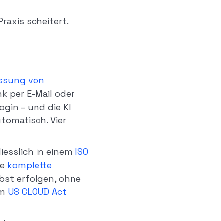
raxis scheitert.
assung von
nk per E-Mail oder
gin – und die KI
tomatisch. Vier
iesslich in einem
ISO
ie
komplette
lbst erfolgen, ohne
em
US CLOUD Act