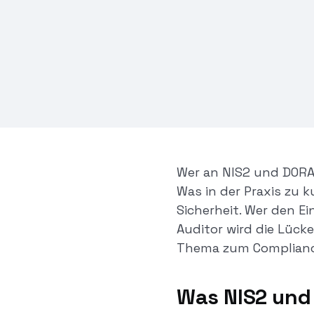
Folgen Sie uns auf LinkedIn
NIS2 und DORA fordern explizit physisch
Wie ein moderner Mitarbeiterausweis mi
Verteidigungslinie wird – und wie Photo
Erfassungsprozess für Tausende Mitar
Wer an NIS2 und DORA 
Was in der Praxis zu
Sicherheit. Wer den Ei
Auditor wird die Lück
Thema zum Complianc
Was NIS2 und