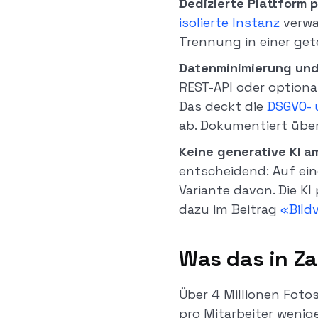
Dedizierte Plattform 
isolierte Instanz
verwa
Trennung in einer get
Datenminimierung un
REST-API oder optiona
Das deckt die
DSGVO- 
ab. Dokumentiert übe
Keine generative KI a
entscheidend: Auf ein
Variante davon. Die K
dazu im Beitrag
«Bild
Was das in Za
Über 4 Millionen Fotos
pro Mitarbeiter wenige