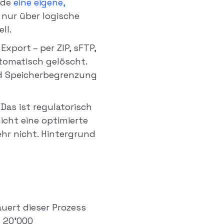
nde
eine eigene,
nur über logische
ll.
xport – per ZIP, sFTP,
tomatisch gelöscht.
d Speicherbegrenzung
Das ist regulatorisch
icht eine optimierte
ehr nicht. Hintergrund
auert dieser Prozess
t 20'000