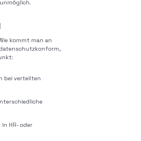
 unmöglich.
g
: Wie kommt man an
– datenschutzkonform,
unkt:
 bei verteilten
nterschiedliche
 in HR- oder