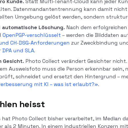
pro Kunde.
Statt Multi-Tenant-Cloud kann jeder Ku
lten. Datenmandantentrennung kann damit nicht 
eilten Umgebung gelöst werden, sondern strukture
d automatische Löschung.
Nach dem erfolgreichen E
l
OpenPGP-verschlüsselt
– werden die Bilddaten au
und CH-DSG-Anforderungen
zur Zweckbindung un
r
DPA und SLA
.
m Gesicht.
Photo Collect verändert Gesichter nicht. 
em Ausweisfoto muss die Person erkennbar sein, n
I prüft, schneidet und ersetzt den Hintergrund – m
verbesserung mit KI – was ist erlaubt?»
.
hlen heisst
 hat Photo Collect bisher verarbeitet, im Median d
r als 2 Minuten. In einem industriellen Konzern mi