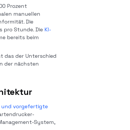
100 Prozent
onalen manuellen
formität. Die
s pro Stunde. Die
KI-
e bereits beim
t das der Unterschied
in der nächsten
hitektur
 und vorgefertigte
Kartendrucker-
en-Management-System,