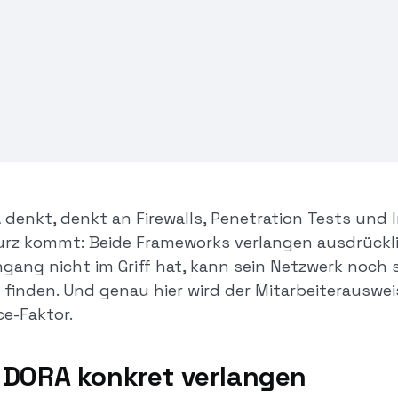
e Zutrittskontrolle.
t Foto zur ersten
 Collect den
beitende absichert.
denkt, denkt an Firewalls, Penetration Tests und 
 kurz kommt: Beide Frameworks verlangen ausdrück
ngang nicht im Griff hat, kann sein Netzwerk noch 
e finden. Und genau hier wird der Mitarbeiterauswe
e-Faktor.
 DORA konkret verlangen