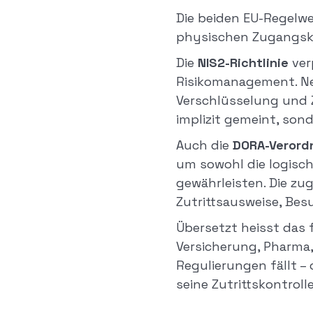
Die beiden EU-Regelwe
physischen Zugangsko
Die
NIS2-Richtlinie
ver
Risikomanagement. Ne
Verschlüsselung und Z
implizit gemeint, son
Auch die
DORA-Verord
um sowohl die logisch
gewährleisten. Die zu
Zutrittsausweise, Bes
Übersetzt heisst das 
Versicherung, Pharma,
Regulierungen fällt – 
seine Zutrittskontrolle