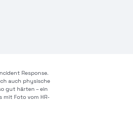
Incident Response.
lich auch physische
so gut härten – ein
is mit Foto vom HR-