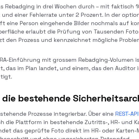
as Rebadging in drei Wochen durch – mit faktisch 
 und einer Fehlerrate unter 2 Prozent. In der opti
üft eine Person eingehende Bilder nochmals auf kon
berfläche erlaubt die Prüfung von Tausenden Foto
t den Prozess und kennzeichnet mögliche Problem
DORA-Einführung mit grossem Rebadging-Volumen is
t, das im Plan landet, und einem, das den Auditor 
tigt.
n die bestehende Sicherheitsarc
estehende Prozesse integrierbar. Über eine
REST-API
h die Plattform in bestehende Zutritts-, HR- und 
andet das geprüfte Foto direkt im HR- oder Kart
henschritt und ohne ungesicherten Datenpfad.