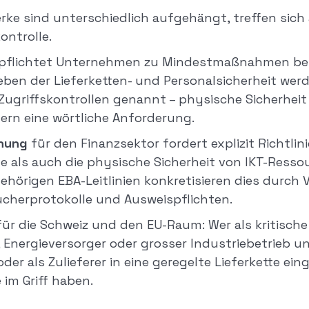
rke sind unterschiedlich aufgehängt, treffen sich 
ntrolle.
pflichtet Unternehmen zu Mindestmaßnahmen be
ben der Lieferketten- und Personalsicherheit wer
ugriffskontrollen genannt – physische Sicherheit i
dern eine wörtliche Anforderung.
nung
für den Finanzsektor fordert explizit Richtli
e als auch die physische Sicherheit von IKT-Resso
gehörigen EBA-Leitlinien konkretisieren dies durch
ucherprotokolle und Ausweispflichten.
für die Schweiz und den EU-Raum: Wer als kritische 
 Energieversorger oder grosser Industriebetrieb un
oder als Zulieferer in eine geregelte Lieferkette ei
 im Griff haben.