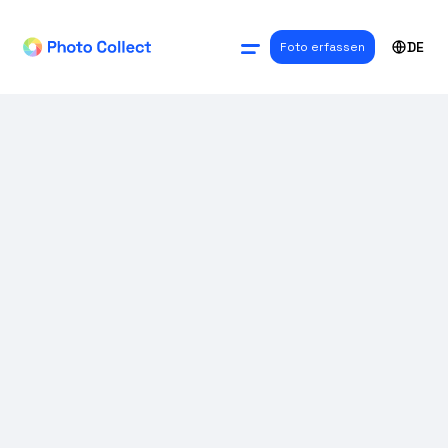
DE
Foto erfassen
TECHNOLOGIE
100 % Schweizer
Hosting – volle
digitale Souveränität
Folgen Sie uns auf LinkedIn
Photo Collect verarbeitet Fotos ab sofort
ausschliesslich auf Servern in Schweizer
Rechenzentren – betrieben von Schweizer