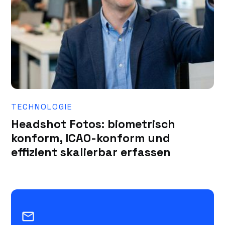
TECHNOLOGIE
Headshot Fotos: biometrisch
konform, ICAO-konform und
effizient skalierbar erfassen
mail_outline