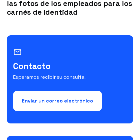
las fotos de los empleados para los
carnés de identidad
mail_outline
Contacto
Esperamos recibir su consulta.
Enviar un correo electrónico