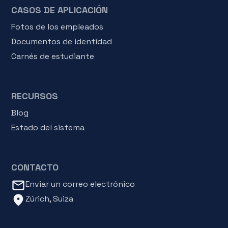
CASOS DE APLICACIÓN
Fotos de los empleados
Documentos de identidad
Carnés de estudiante
RECURSOS
Blog
Estado del sistema
CONTACTO
mail_outline
Enviar un correo electrónico
location_on
Zúrich, Suiza