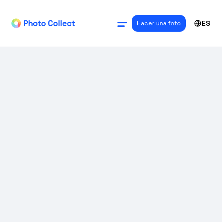
ES
Hacer una foto
TECNOLOGÍA
Fotografías de
rostro: captura
conforme a los
requisitos
biométricos y de la
OACI, y con una