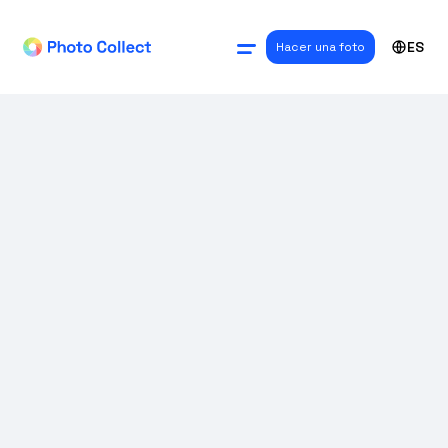
ES
Hacer una foto
GESTIÓN DE PROCESOS
Fotos biométricas
según las normas de
la OACI
Síguenos en LinkedIn
En este artículo, le mostramos cómo hacer
fotos biométricas de alta calidad que
cumplan las normas OACI e ISO.