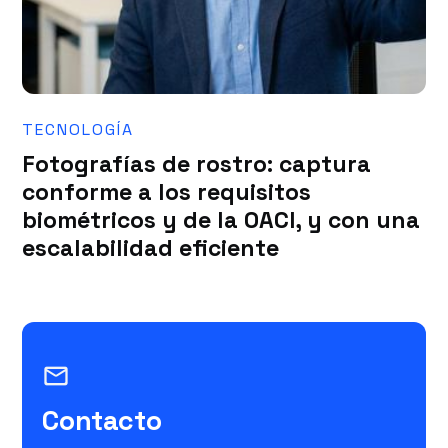
TECNOLOGÍA
Fotografías de rostro: captura
conforme a los requisitos
biométricos y de la OACI, y con una
escalabilidad eficiente
mail_outline
Contacto