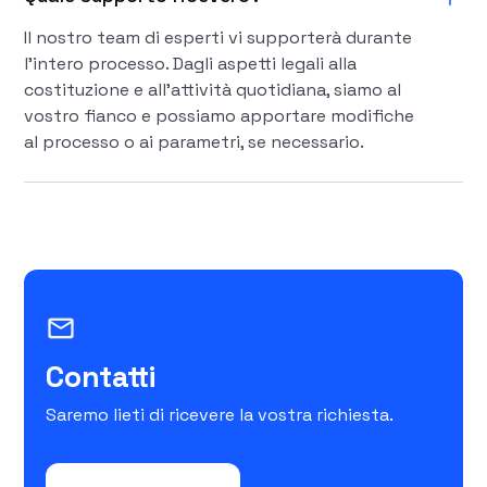
Il nostro team di esperti vi supporterà durante
l'intero processo. Dagli aspetti legali alla
costituzione e all'attività quotidiana, siamo al
vostro fianco e possiamo apportare modifiche
al processo o ai parametri, se necessario.
mail_outline
Contatti
Saremo lieti di ricevere la vostra richiesta.