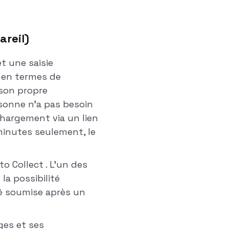
areil)
et une saisie
 en termes de
 son propre
rsonne n'a pas besoin
chargement via un lien
minutes seulement, le
 Collect . L'un des
la possibilité
té soumise après un
ges et ses