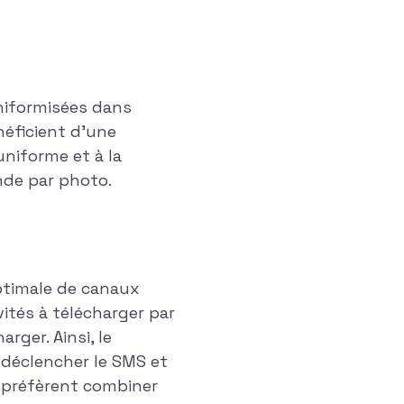
niformisées dans
néficient d'une
uniforme et à la
nde par photo.
optimale de canaux
vités à télécharger par
rger. Ainsi, le
e déclencher le SMS et
s préfèrent combiner