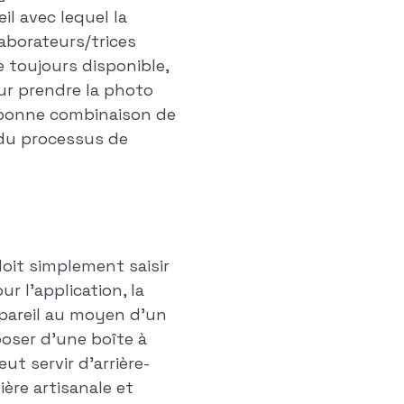
l avec lequel la
aborateurs/trices
 toujours disponible,
our prendre la photo
a bonne combinaison de
 du processus de
doit simplement saisir
 l'application, la
ppareil au moyen d'un
poser d'une boîte à
ut servir d'arrière-
ère artisanale et