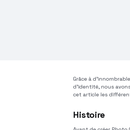
Photo Collect est né de l'idée de déplac
photos pour les cartes d'identité de la
téléphone portable de l'utilisateur, afin
processus plus décentralisé et évolutif
avons ajouté d'autres canaux au télé
téléphone portable afin de proposer à 
solution complète pour l'ensemble du
Grâce à d'innombrables
d'identité, nous avon
cet article les différ
Histoire
Avant de créer Photo 