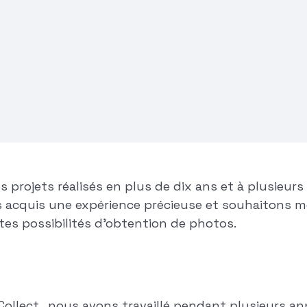
er la collecte de
 cabine photo vers le
 de rendre le
. Au fil du temps, nous
chargement sur
nos clients une
 processus photo.
 projets réalisés en plus de dix ans et à plusieurs
s acquis une expérience précieuse et souhaitons m
entes possibilités d'obtention de photos.
Collect , nous avons travaillé pendant plusieurs a