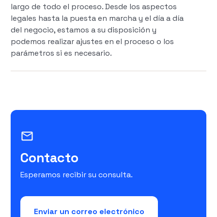
largo de todo el proceso. Desde los aspectos
legales hasta la puesta en marcha y el día a día
del negocio, estamos a su disposición y
podemos realizar ajustes en el proceso o los
parámetros si es necesario.
mail_outline
Contacto
Esperamos recibir su consulta.
Enviar un correo electrónico